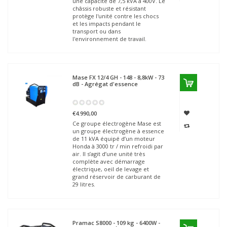
une capacité de 7,5 kVA à 400V. Le
châssis robuste et résistant
protège l'unité contre les chocs
et les impacts pendant le
transport ou dans
l'environnement de travail.
Mase
FX 12/4 GH - 148 - 8,8kW - 73
dB - Agrégat d'essence
€4.990,00
Ce groupe électrogène Mase est
un groupe électrogène à essence
de 11 kVA équipé d’un moteur
Honda à 3000 tr / min refroidi par
air. Il s’agit d’une unité très
complète avec démarrage
électrique, oeil de levage et
grand réservoir de carburant de
29 litres.
Pramac
S8000 - 109 kg - 6400W -