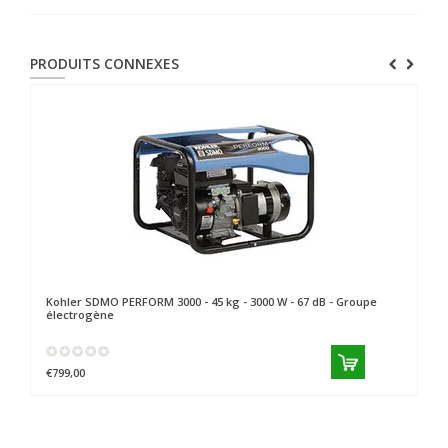
PRODUITS CONNEXES
Kohler SDMO
PERFORM 3000 - 45 kg - 3000 W - 67 dB - Groupe
Ko
électrogène
él
€799,00
€1