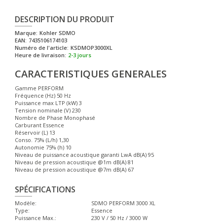
DESCRIPTION DU PRODUIT
Marque:
Kohler SDMO
EAN:
7435106174103
Numéro de l'article:
KSDMOP3000XL
Heure de livraison:
2-3 jours
CARACTERISTIQUES GENERALES
Gamme PERFORM
Fréquence (Hz) 50 Hz
Puissance max LTP (kW) 3
Tension nominale (V) 230
Nombre de Phase Monophasé
Carburant Essence
Réservoir (L) 13
Conso. 75% (L/h) 1,30
Autonomie 75% (h) 10
Niveau de puissance acoustique garanti LwA dB(A) 95
Niveau de pression acoustique @1m dB(A) 81
Niveau de pression acoustique @7m dB(A) 67
SPÉCIFICATIONS
Modèle:
SDMO PERFORM 3000 XL
Type:
Essence
Puissance Max.:
230 V / 50 Hz / 3000 W