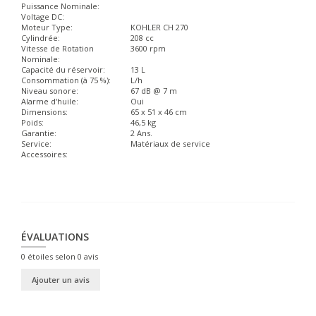
Puissance Nominale:
Voltage DC:
Moteur Type:
KOHLER CH 270
Cylindrée:
208 cc
Vitesse de Rotation
3600 rpm
Nominale:
Capacité du réservoir:
13 L
Consommation (à 75 %):
L/h
Niveau sonore:
67 dB @ 7 m
Alarme d'huile:
Oui
Dimensions:
65 x 51 x 46 cm
Poids:
46,5 kg
Garantie:
2 Ans.
Service:
Matériaux de service
Accessoires:
ÉVALUATIONS
0
étoiles selon
0
avis
Ajouter un avis