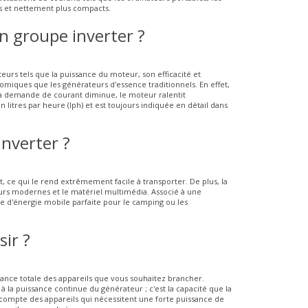
ts et nettement plus compacts.
n groupe inverter ?
urs tels que la puissance du moteur, son efficacité et
omiques que les générateurs d'essence traditionnels. En effet,
la demande de courant diminue, le moteur ralentit
itres par heure (lph) et est toujours indiquée en détail dans
inverter ?
, ce qui le rend extrêmement facile à transporter. De plus, la
eurs modernes et le matériel multimédia. Associé à une
rce d'énergie mobile parfaite pour le camping ou les
ir ?
ssance totale des appareils que vous souhaitez brancher.
 la puissance continue du générateur ; c'est la capacité que la
ompte des appareils qui nécessitent une forte puissance de