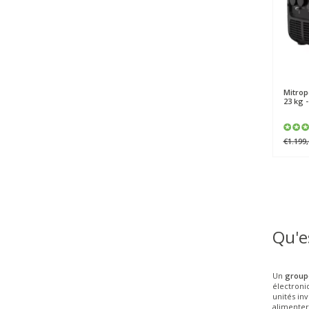
Mitro
23 kg 
€1.199,
Qu'e
Un
groupe
électroni
unités in
alimenter 