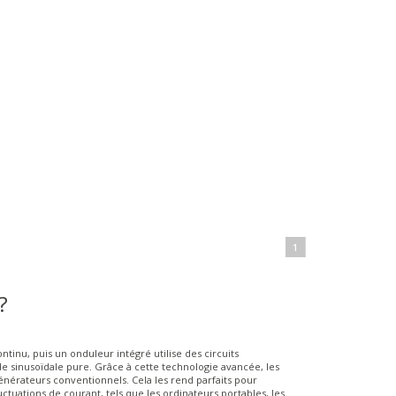
1
?
ntinu, puis un onduleur intégré utilise des circuits
e sinusoïdale pure. Grâce à cette technologie avancée, les
nérateurs conventionnels. Cela les rend parfaits pour
ctuations de courant, tels que les ordinateurs portables, les