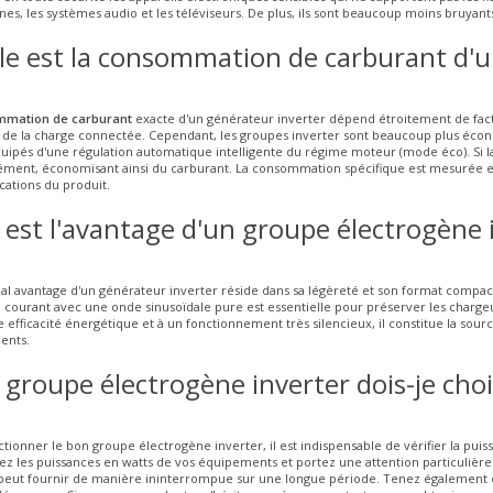
es, les systèmes audio et les téléviseurs. De plus, ils sont beaucoup moins bruyan
le est la consommation de carburant d'u
mation de carburant
exacte d'un générateur inverter dépend étroitement de facte
té de la charge connectée. Cependant, les groupes inverter sont beaucoup plus écon
équipés d'une régulation automatique intelligente du régime moteur (mode éco). Si 
ément, économisant ainsi du carburant. La consommation spécifique est mesurée en l
ications du produit.
 est l'avantage d'un groupe électrogène 
pal avantage d'un générateur inverter réside dans sa légèreté et son format compact
u courant avec une onde sinusoïdale pure est essentielle pour préserver les charg
 efficacité énergétique et à un fonctionnement très silencieux, il constitue la sou
ents.
 groupe électrogène inverter dois-je chois
ctionner le bon groupe électrogène inverter, il est indispensable de vérifier la pui
ez les puissances en watts de vos équipements et portez une attention particulière à
eut fournir de manière ininterrompue sur une longue période. Tenez également c