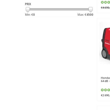
PRIX
€4.690,
Min: €
0
Max: €
4500
Honda
64 dB 
€2.690,