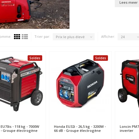
Lees meer
 comme:
Trier par:
Afficher:
Prix le plus élevé
24
Soldes
Soldes
EU70is - 118 kg - 7000W
Honda
EU32i - 26,5 kg - 3200W -
Loncin
PM75
B - Groupe électrogène
66 dB - Groupe électrogène
inverter