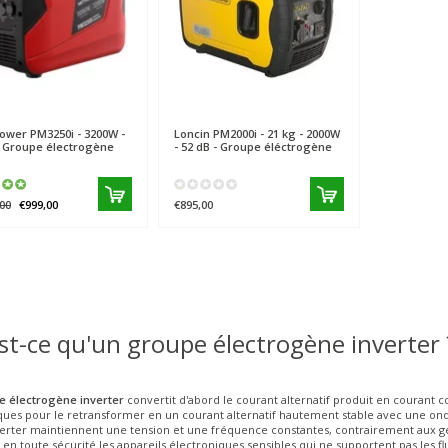
power
PM3250i - 3200W -
Loncin
PM2000i - 21 kg - 2000W
- Groupe électrogène
- 52 dB - Groupe éléctrogène
00
€999,00
€895,00
st-ce qu'un groupe électrogène inverter 
 électrogène inverter
convertit d'abord le courant alternatif produit en courant co
ques pour le retransformer en un courant alternatif hautement stable avec une ond
verter maintiennent une tension et une fréquence constantes, contrairement aux gé
en toute sécurité les appareils électroniques sensibles qui ne supportent pas les flu