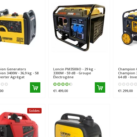
ion Generators
Loncin
PM3500iO - 29 kg -
Champion 
on 3400W - 36,9 kg - 58
3300W - 59 dB - Groupe
Champion 35
nverter Agrégat
Électrogène
64 dB - Inv
00
€1.499,00
€1.299,00
Soldes