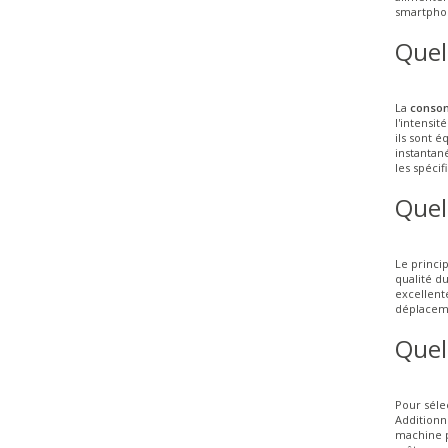
smartphon
Quel
La
consom
l'intensi
ils sont 
instantan
les spécif
Quel
Le princi
qualité d
excellente
déplacem
Quel
Pour séle
Additionn
machine p