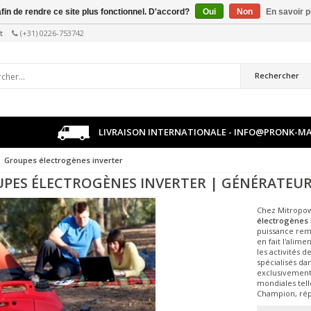
afin de rendre ce site plus fonctionnel. D'accord?
Oui
Non
En savoir p
t
(+31) 0226-753742
Rechercher
LIVRAISON INTERNATIONALE -
INFO@PRONK-MA
Groupes électrogènes inverter
PES ÉLECTROGÈNES INVERTER | GÉNÉRATEUR
Chez Mitropow
électrogènes 
puissance rem
en fait l'alim
les activités 
spécialisés da
exclusivement
mondiales tel
Champion, répu