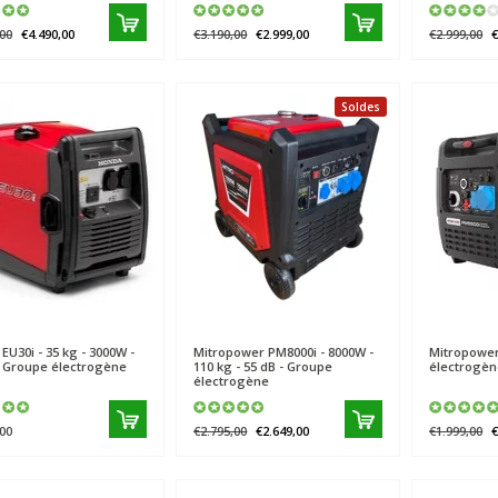
00
€4.490,00
€3.190,00
€2.999,00
€2.999,00
€
Soldes
EU30i - 35 kg - 3000W -
Mitropower
PM8000i - 8000W -
Mitropowe
- Groupe électrogène
110 kg - 55 dB - Groupe
électrogè
électrogène
00
€2.795,00
€2.649,00
€1.999,00
€