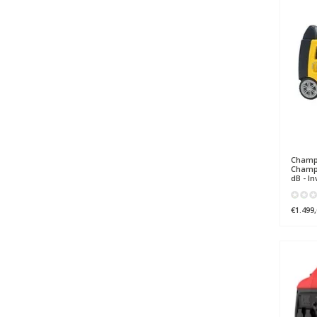
Champ
Champi
dB - I
€1.499,