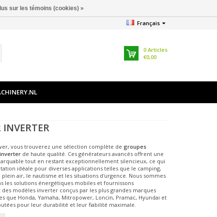
lus sur les témoins (cookies) »
Français
0
Articles
€0,00
CHINERY.NL
 INVERTER
er, vous trouverez une sélection complète de
groupes
inverter
de haute qualité. Ces générateurs avancés offrent une
arquable tout en restant exceptionnellement silencieux, ce qui
entation idéale pour diverses applications telles que le camping,
de plein air, le nautisme et les situations d'urgence. Nous sommes
ns les solutions énergétiques mobiles et fournissons
 des modèles inverter conçus par les plus grandes marques
les que Honda, Yamaha, Mitropower, Loncin, Pramac, Hyundai et
tées pour leur durabilité et leur fiabilité maximale.