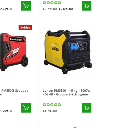
2.749,00
€2.795,00
€2.690,00
Soldes
r
PM5500i Groupes
Loncin
PM3500i - 45 kg - 3000W
ne
- 52 dB - Groupe éléctrogène
1.799,00
€1.749,00