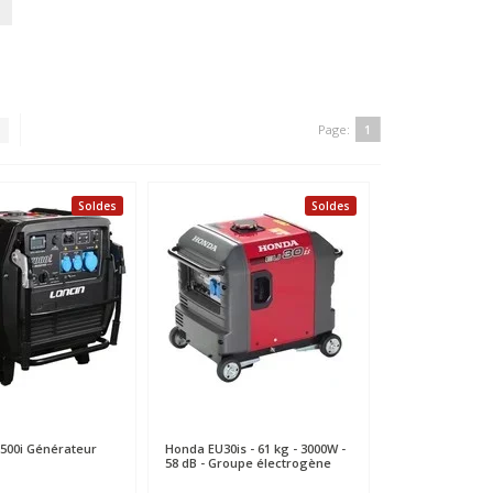
Page:
1
Soldes
Soldes
00i Générateur
Honda
EU30is - 61 kg - 3000W -
58 dB - Groupe électrogène