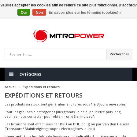
Veuillez accepter les cookies afin de rendre ce site plus fonctionnel. D'accord?
Oui
Non
En savoir plus sur les témoins (cookies) »
0
articles
Rechercher
CATÉGORIES
Accueil
Expéditions et retours
EXPÉDITIONS ET RETOURS
Les produits en stock sont généralement livrés sous
1 à 3 jours ouvrables
.
Pour les groupes électrogènes plus grands, le délai peut être plus long ;
veuillez nous contacter pour obtenir un
délai indicatif
.
Les livraisons sont effectuées par
DPD ou DHL
(colis) ou par
Van den Heuvel
Transport / Mainfreight
(groupes électrogènes lourds).
Important :
tous les délais de livraison sont
indicatifs
. Un dépassement du