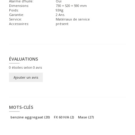
Alarme d'huile:
Oui
Dimensions:
730 × 520 × 590 mm
Poids:
93Kg
Garantie:
2 Ans.
Service:
Matériaux de service
Accessoires:
présent
ÉVALUATIONS
0
étoiles selon
0
avis
Ajouter un avis
MOTS-CLÉS
benzine aggregaat
(20)
FX 60 H/A
(2)
Mase
(27)