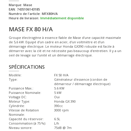
Marque:
Mase
EAN:
7435106143185
Numéro de l'article:
MFX80H/A
Heure de livraison:
Immédiatement disponible
MASE FX 80 H/A
Groupe électrogène à essence fiable de Mase d'une capacité maximale
de 5,6 kW. Equipé d'un cadre en acier, d'un voltmètre et d'un
démarrage électrique. Le moteur Honda GX390 robuste est facile à
démarrer avec la clé et ne nécessite pas beaucoup d'entretien. Il y a un
oeil de levage sur l'unité et un démarrage électrique.
SPÉCIFICATIONS
Modèle:
FX 50 H/A
Type:
Générateur d'essence (cordon de
démarreur / démarrage électrique)
Puissance Max.:
5.6 KW
Puissance Nominale:
5 kW
Voltage DC:
Oui
Moteur Type:
Honda GX 390
Cylindrée:
390cc
Vitesse de Rotation
3000 rpm
Nominale:
Capacité du réservoir:
6.5L
Consommation (à 75 %):
L/h
Niveau sonore:
75dB @ 7m