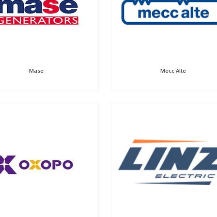
Mase
Mecc Alte