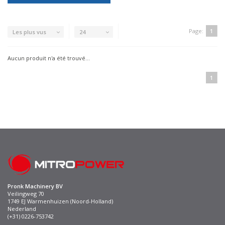
Page:
1
Les plus vus
24
Aucun produit n'a été trouvé...
1
Pronk Machinery BV
Veilingweg 70
1749 EJ Warmenhuizen (Noord-Holland)
Nederland
(+31) 0226-753742