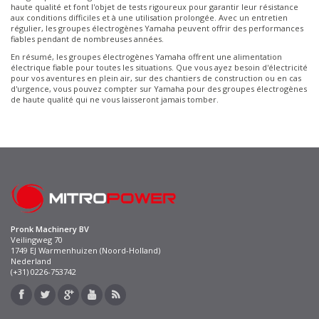
haute qualité et font l'objet de tests rigoureux pour garantir leur résistance
aux conditions difficiles et à une utilisation prolongée. Avec un entretien
régulier, les groupes électrogènes Yamaha peuvent offrir des performances
fiables pendant de nombreuses années.
En résumé, les groupes électrogènes Yamaha offrent une alimentation
électrique fiable pour toutes les situations. Que vous ayez besoin d'électricité
pour vos aventures en plein air, sur des chantiers de construction ou en cas
d'urgence, vous pouvez compter sur Yamaha pour des groupes électrogènes
de haute qualité qui ne vous laisseront jamais tomber.
Pronk Machinery BV
Veilingweg 70
1749 EJ Warmenhuizen (Noord-Holland)
Nederland
(+31) 0226-753742