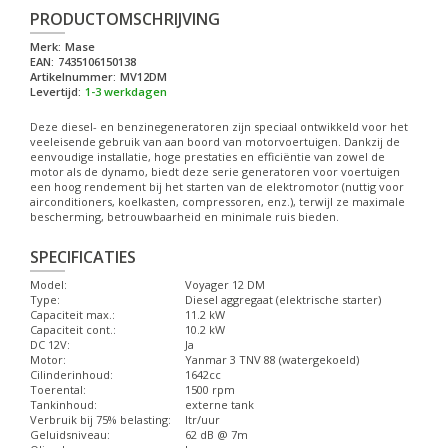
PRODUCTOMSCHRIJVING
Merk:
Mase
EAN:
7435106150138
Artikelnummer:
MV12DM
Levertijd:
1-3 werkdagen
Deze diesel- en benzinegeneratoren zijn speciaal ontwikkeld voor het
veeleisende gebruik van aan boord van motorvoertuigen. Dankzij de
eenvoudige installatie, hoge prestaties en efficiëntie van zowel de
motor als de dynamo, biedt deze serie generatoren voor voertuigen
een hoog rendement bij het starten van de elektromotor (nuttig voor
airconditioners, koelkasten, compressoren, enz.), terwijl ze maximale
bescherming, betrouwbaarheid en minimale ruis bieden.
SPECIFICATIES
Model:
Voyager 12 DM
Type:
Diesel aggregaat (elektrische starter)
Capaciteit max.:
11.2 kW
Capaciteit cont.:
10.2 kW
DC 12V:
Ja
Motor:
Yanmar 3 TNV 88 (watergekoeld)
Cilinderinhoud:
1642cc
Toerental:
1500 rpm
Tankinhoud:
externe tank
Verbruik bij 75% belasting:
ltr/uur
Geluidsniveau:
62 dB @ 7m