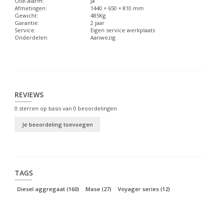
Olie-alarm:
Ja
Afmetingen:
1440 × 650 × 810 mm
Gewicht:
485Kg
Garantie:
2 jaar
Service:
Eigen service werkplaats
Onderdelen:
Aanwezig
REVIEWS
0
sterren op basis van
0
beoordelingen
Je beoordeling toevoegen
TAGS
Diesel aggregaat
(160)
Mase
(27)
Voyager series
(12)