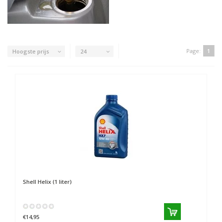
Page:
1
Hoogste prijs
24
Shell Helix (1 liter)
€14,95