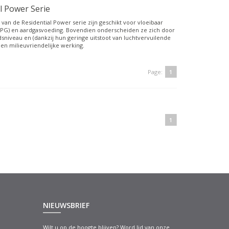
l Power Serie
van de Residential Power serie zijn geschikt voor vloeibaar
LPG) en aardgasvoeding. Bovendien onderscheiden ze zich door
dsniveau en (dankzij hun geringe uitstoot van luchtvervuilende
een milieuvriendelijke werking.
Page:
1
1
NIEUWSBRIEF
Wilt u op de hoogte blijven? Word lid van onze