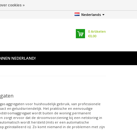
over cookies »
Nederlands
0
Artikelen
€0,00
INNEN NEDERLAND!
egaten
 gas aggregaten voor huishoudelijk gebruik, van professionele
pact en geluidsvriendelijk. Het praktische en eenvoudige
oodstroomaggregaat wordt buiten de woning permanent
en zorgt ervoor dat de stroomvoorziening bij een netstoring in
utomatisch wordt hersteld (mits er een automatische
p geïnstalleerd is). Zo komt niemand in de problemen met zijn