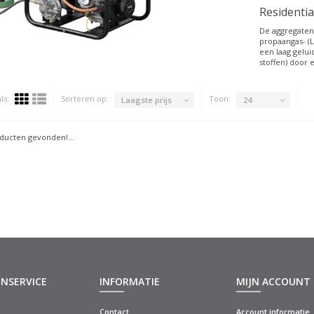
Residentia
De aggregaten 
propaangas- (
een laag gelui
stoffen) door 
ls:
Sorteren op:
Toon:
Laagste prijs
24
ucten gevonden!...
NSERVICE
INFORMATIE
MIJN ACCOUNT
Contact
Account informatie