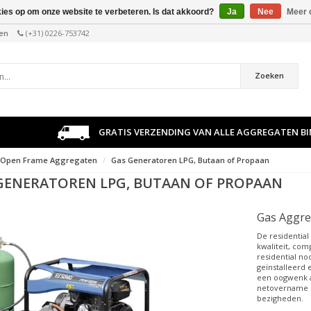
kies op om onze website te verbeteren. Is dat akkoord?
Ja
Nee
Meer 
len
(+31) 0226-753742
Zoeken
GRATIS VERZENDING VAN ALLE AGGREGATEN B
Open Frame Aggregaten
Gas Generatoren LPG, Butaan of Propaan
GENERATOREN LPG, BUTAAN OF PROPAAN
Gas Aggr
De residential
kwaliteit, com
residential n
geïnstalleerd 
een oogwenk a
netovername o
bezigheden.