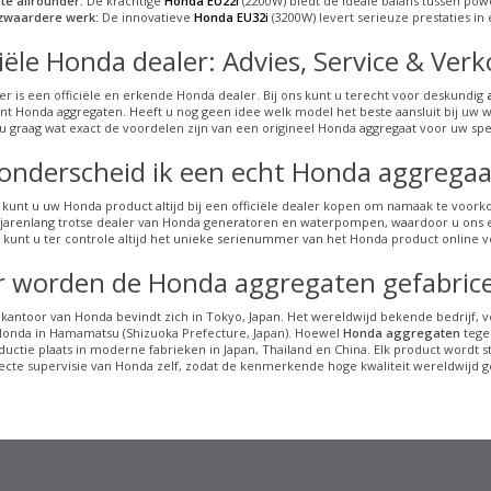
te allrounder:
De krachtige
Honda EU22i
(2200W) biedt de ideale balans tussen powe
 zwaardere werk:
De innovatieve
Honda EU32i
(3200W) levert serieuze prestaties in
ciële Honda dealer: Advies, Service & Ver
r is een officiële en erkende Honda dealer. Bij ons kunt u terecht voor deskundig
nt Honda aggregaten. Heeft u nog geen idee welk model het beste aansluit bij uw 
 u graag wat exact de voordelen zijn van een origineel Honda aggregaat voor uw speci
onderscheid ik een echt Honda aggregaat
 kunt u uw Honda product altijd bij een officiële dealer kopen om namaak te voorko
al jarenlang trotse dealer van Honda generatoren en waterpompen, waardoor u ons ee
 kunt u ter controle altijd het unieke serienummer van het Honda product online ve
 worden de Honda aggregaten gefabric
kantoor van Honda bevindt zich in Tokyo, Japan. Het wereldwijd bekende bedrijf, vo
Honda in Hamamatsu (Shizuoka Prefecture, Japan). Hoewel
Honda aggregaten
tege
uctie plaats in moderne fabrieken in Japan, Thailand en China. Elk product wordt 
ecte supervisie van Honda zelf, zodat de kenmerkende hoge kwaliteit wereldwijd ge