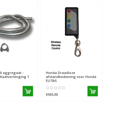
i aggregaat -
Honda
Draadloze
itlaatverlenging 1
afstandbediening voor Honda
EU70iS
€565,00