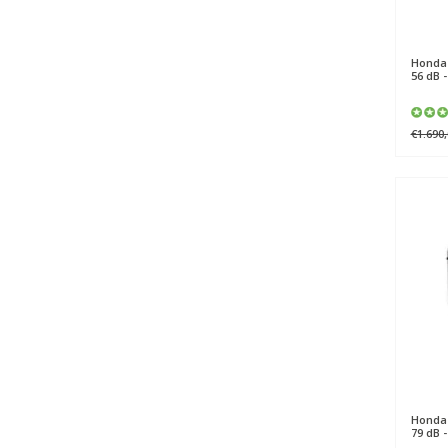
Honda
56 dB 
€1.690,
Honda
79 dB 