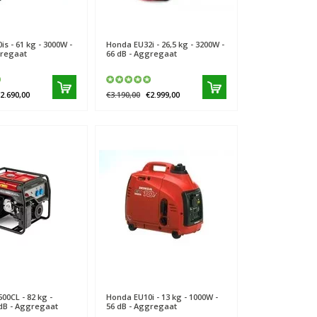
is - 61 kg - 3000W -
Honda
EU32i - 26,5 kg - 3200W -
gregaat
66 dB - Aggregaat
2.690,00
€3.190,00
€2.999,00
00CL - 82 kg -
Honda
EU10i - 13 kg - 1000W -
 dB - Aggregaat
56 dB - Aggregaat