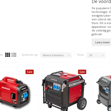
De voord
De populaire 
technologie. 
eindgebruiker
een uiterst st
thuis. Dit is e
apparatuur zo
de volledig ge
gebruik.
Lees meer
ls:
Sorteren op:
Toon:
Meest bekeken
24
Sale
Sale