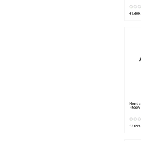
€1.699,
Honda
4500W 
€3.099,