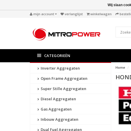
Wij slaan coo
mijn account
verlanglijst
winkelwagen
bestel
CATEGORIEËN
Home
Inverter Aggregaten
HON
Open Frame Aggregaten
Super Stille Aggregaten
Diesel Aggregaten
Gas Aggregaten
Inbouw Aggregaten
Dual Fuel Aggregaten