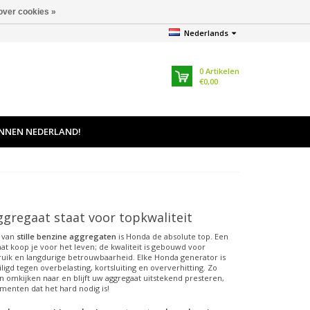
over cookies »
Nederlands
0
Artikelen
€0,00
INNEN NEDERLAND!
gregaat staat voor topkwaliteit
d van
stille benzine aggregaten
is Honda de absolute top. Een
t koop je voor het leven; de kwaliteit is gebouwd voor
uik en langdurige betrouwbaarheid. Elke Honda generator is
ligd tegen overbelasting, kortsluiting en oververhitting. Zo
n omkijken naar en blijft uw aggregaat uitstekend presteren,
menten dat het hard nodig is!