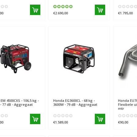
00
€2.690,00
€1.795,00
EM 4500CXS - 106,5 kg -
Honda
EG3600CL - 68 kg -
Honda
EU70
- 77 dB - Aggregaat
3600W - 79 dB - Aggregaat
Flexibele u
mtr
00
€1.589,00
€90,00