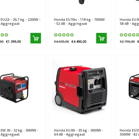
EU22i - 20,7 kg - 2200W -
Honda
EU70is - 118 kg - 7000W
Honda
EU30
- Aggregaat
- 52 dB - Aggregaat
58 dB - Ag
00
€1.399,00
€4.690,00
€4.490,00
€2.795,00
€
EM 30 - 32 kg - 3000W -
Honda
EU30i - 35 kg - 3000W -
Honda
EG55
- Aggregaat
64 dB - Aggregaat
5500W - 82