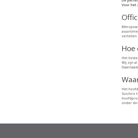
De perfec
Voor het
Offi
Mitropowe
assortime
vertellen
Hoe 
Het beste
Wij zijn 
Daarnaast
Waar
Het hoofd
Soichiro 
hoofdprod
onder dir