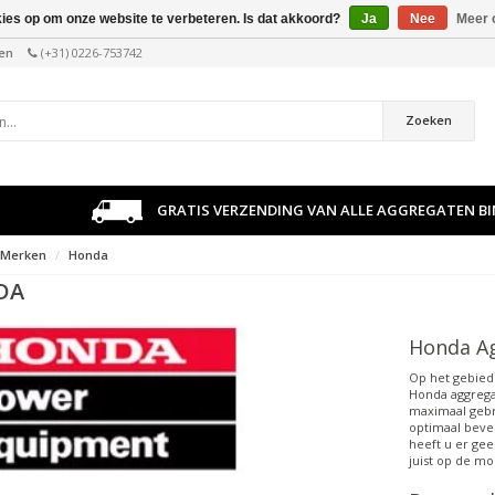
kies op om onze website te verbeteren. Is dat akkoord?
Ja
Nee
Meer 
len
(+31) 0226-753742
Zoeken
GRATIS VERZENDING VAN ALLE AGGREGATEN B
Merken
Honda
DA
Honda Ag
Op het gebie
Honda aggregaa
maximaal gebr
optimaal bevei
heeft u er gee
juist op de mo