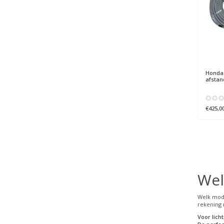
Honda
afstan
€425,0
Wel
Welk mode
rekening
Voor lich