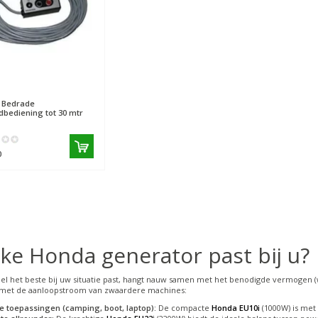
Bedrade
dbediening tot 30 mtr
0
ke Honda generator past bij u?
l het beste bij uw situatie past, hangt nauw samen met het benodigde vermogen (wa
 met de aanloopstroom van zwaardere machines:
te toepassingen (camping, boot, laptop):
De compacte
Honda EU10i
(1000W) is met 