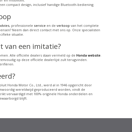
r en mobiliteit.
 een compact design, inclusief handige Bluetooth-bediening.
koop
advies
, professionele
service
en de
verkoop
van het complete
wensen? Neem dan direct contact met ons op. Onze specialisten
fieke situatie.
 van een imitatie?
men. Alle officiële dealers staan vermeld op de
Honda website
.
nvoudig op deze officiële dealerlijst zult terugvinden.
rifiëren.
eerd?
luit Honda Motor Co., Ltd., werd al in 1946 opgericht door
nwoordig wereldwijd geproduceerd worden, vindt de
strikt vervaardigd met 100% originele Honda onderdelen en
waarborgd blijft.