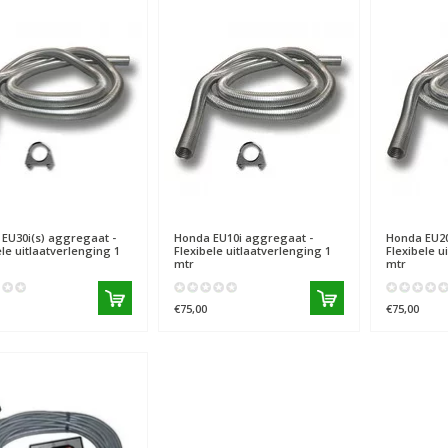
EU30i(s) aggregaat -
Honda
EU10i aggregaat -
Honda
EU20
ele uitlaatverlenging 1
Flexibele uitlaatverlenging 1
Flexibele u
mtr
mtr
€75,00
€75,00