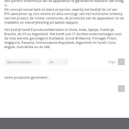
een perfect onderhoud van de apparatuur te garanderen wanneer dat nodig
is.
Dit concept omvat kant-en-klare projecten, waarbij het bedrijf de rol van
EPC-aannemer op zich neemt en alles verzorgt, van het technische ontwerp
van het project, de civiele constructie, de productie van de apparatuur en de
installatie en inbedrijfstelling als laatste stappen.
Het bedrijf heeft 8 productiefabrieken in China, India, Spanje, Frankrijk,
Brazilië, de VS en Argentinië. Het heeft ook 11 dochterondernemingen over
de hele wereld, gevestigd in Duitsland, Groot-Brittannië, Portugal, Polen,
Singapore, Panama, Dominicaanse Republiek, Argentinië en South Cone,
Angola, Zuid-Afrika en de VAE.
Page:
1
Meest bekeken
24
Geen producten gevonden!...
1