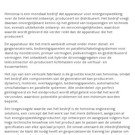
Himoinsa is een mondiaal bedrijf dat apparatuur voor energieopwekking
over de hele wereld ontwerpt, produceert en distribueert. Het bedrijf voegt
daaraan onvergelijkbare kennis op het gebied van toepassingen en techniek
toe, evenals uitstekende ontwerp- en servicemogelijkheden, waardoor
waarde wordt geleverd die verder reikt dan de apparatuur die het
produceert.
De apparatuur die het merk aanbiedt omvat onder meer diesel- en
gasgeneratorsets, bedieningspanelen en parallelschakelingssystemen voor
stand-by noodstroom, primair vermogen, piekvermogen en gedistribueerd
vermogen. Het ontwikkelt ook hybride stroomaggregaten voor de
telecomsector en produceert lichtmasten voor de verhuur- en
bouwmarkten.
Het zijn van een verticale fabrikant is de grootste kracht van himoinsa, omdat
het bedrijf alle componenten van de generatorset kan produceren:
dynamo's, motoren, overkappingen, bedieningspanelen, automatische
omschakelaars en parallelle systemen. Alle onderdelen zijn perfect
geïntegreerd en het eindproduct wordt altijd getest voordat het wordt
verzonden, waardoor potentiële problemen tot een minimum worden
beperkt.
Een toegevoegde waarde van het bedrijf is de himoinsa engineering
solutions, een concept dat het werk van het merk definieert, aangezien al
hun energieopwekkingsproducten zijn ontworpen en aangepast volgens hun
hoge technische knowhow om het product aan te passen aan de unieke
specificaties van elke speciaal project. Dit omvat uiteraard de inbedrijfstelling
wanneer de klant dit nodig heeft en gespecialiseerde training ter plaatse om