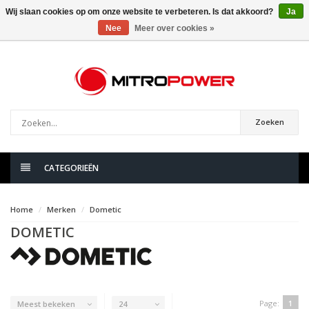
Wij slaan cookies op om onze website te verbeteren. Is dat akkoord?
Ja
Nee
Meer over cookies »
0
artikelen
Zoeken
CATEGORIEËN
Home
Merken
Dometic
DOMETIC
Page:
1
Meest bekeken
24