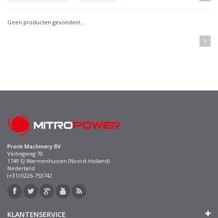
Geen producten gevonden!...
1
Pronk Machinery BV
Veilingweg 70
1749 EJ Warmenhuizen (Noord-Holland)
Nederland
(+31) 0226-753742
KLANTENSERVICE