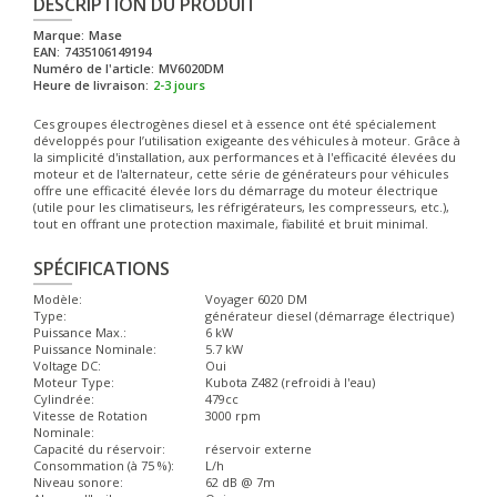
DESCRIPTION DU PRODUIT
Marque:
Mase
EAN:
7435106149194
Numéro de l'article:
MV6020DM
Heure de livraison:
2-3 jours
Ces groupes électrogènes diesel et à essence ont été spécialement
développés pour l’utilisation exigeante des véhicules à moteur. Grâce à
la simplicité d'installation, aux performances et à l'efficacité élevées du
moteur et de l'alternateur, cette série de générateurs pour véhicules
offre une efficacité élevée lors du démarrage du moteur électrique
(utile pour les climatiseurs, les réfrigérateurs, les compresseurs, etc.),
tout en offrant une protection maximale, fiabilité et bruit minimal.
SPÉCIFICATIONS
Modèle:
Voyager 6020 DM
Type:
générateur diesel (démarrage électrique)
Puissance Max.:
6 kW
Puissance Nominale:
5.7 kW
Voltage DC:
Oui
Moteur Type:
Kubota Z482 (refroidi à l'eau)
Cylindrée:
479cc
Vitesse de Rotation
3000 rpm
Nominale:
Capacité du réservoir:
réservoir externe
Consommation (à 75 %):
L/h
Niveau sonore:
62 dB @ 7m