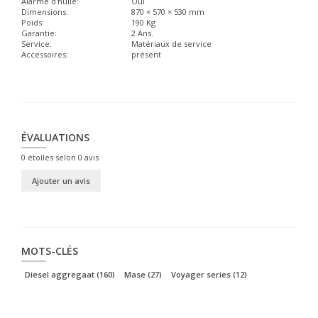
Alarme d'huile:
Oui
Dimensions:
870 × 570 × 530 mm
Poids:
190 Kg
Garantie:
2 Ans.
Service:
Matériaux de service
Accessoires:
présent
ÉVALUATIONS
0
étoiles selon
0
avis
Ajouter un avis
MOTS-CLÉS
Diesel aggregaat
(160)
Mase
(27)
Voyager series
(12)