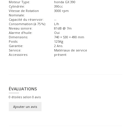
Moteur Type:
honda GX 390
Cylindrée:
390cc
Vitesse de Rotation
3000 rpm
Nominale:
Capacité du réservoir:
--
Consommation (à 75 %):
L/h
Niveau sonore:
81dB @ 7m
Alarme d'huile:
Oui
Dimensions:
740 × 530 × 490 mm
Poids:
125Kg
Garantie:
2 Ans.
Service:
Matériaux de service
Accessoires:
présent
ÉVALUATIONS
0
étoiles selon
0
avis
Ajouter un avis