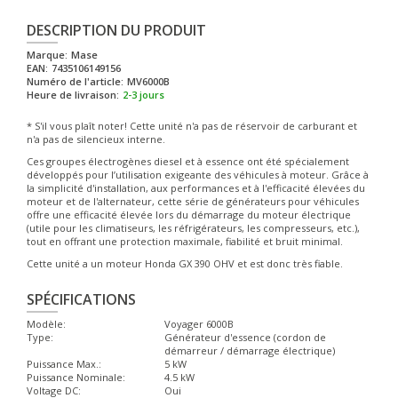
DESCRIPTION DU PRODUIT
Marque:
Mase
EAN:
7435106149156
Numéro de l'article:
MV6000B
Heure de livraison:
2-3 jours
* S'il vous plaît noter! Cette unité n'a pas de réservoir de carburant et
n'a pas de silencieux interne.
Ces groupes électrogènes diesel et à essence ont été spécialement
développés pour l’utilisation exigeante des véhicules à moteur. Grâce à
la simplicité d'installation, aux performances et à l'efficacité élevées du
moteur et de l'alternateur, cette série de générateurs pour véhicules
offre une efficacité élevée lors du démarrage du moteur électrique
(utile pour les climatiseurs, les réfrigérateurs, les compresseurs, etc.),
tout en offrant une protection maximale, fiabilité et bruit minimal.
Cette unité a un moteur Honda GX 390 OHV et est donc très fiable.
SPÉCIFICATIONS
Modèle:
Voyager 6000B
Type:
Générateur d'essence (cordon de
démarreur / démarrage électrique)
Puissance Max.:
5 kW
Puissance Nominale:
4.5 kW
Voltage DC:
Oui