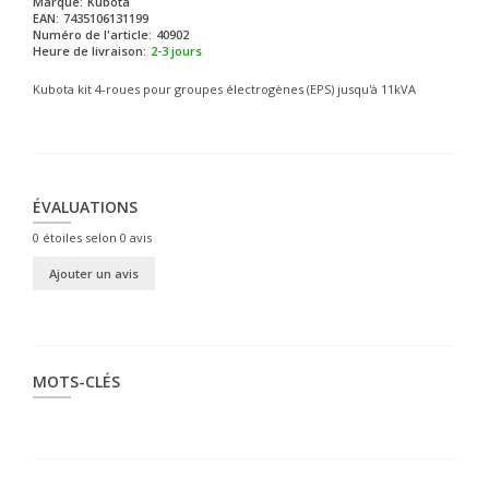
Marque:
Kubota
EAN:
7435106131199
Numéro de l'article:
40902
Heure de livraison:
2-3 jours
Kubota kit 4-roues pour groupes électrogènes (EPS) jusqu'à 11kVA
ÉVALUATIONS
0
étoiles selon
0
avis
Ajouter un avis
MOTS-CLÉS