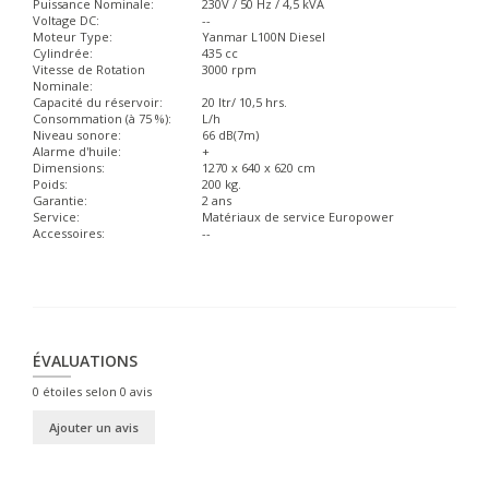
Puissance Nominale:
230V / 50 Hz / 4,5 kVA
Voltage DC:
--
Moteur Type:
Yanmar L100N Diesel
Cylindrée:
435 cc
Vitesse de Rotation
3000 rpm
Nominale:
Capacité du réservoir:
20 ltr/ 10,5 hrs.
Consommation (à 75 %):
L/h
Niveau sonore:
66 dB(7m)
Alarme d'huile:
+
Dimensions:
1270 x 640 x 620 cm
Poids:
200 kg.
Garantie:
2 ans
Service:
Matériaux de service Europower
Accessoires:
--
ÉVALUATIONS
0
étoiles selon
0
avis
Ajouter un avis