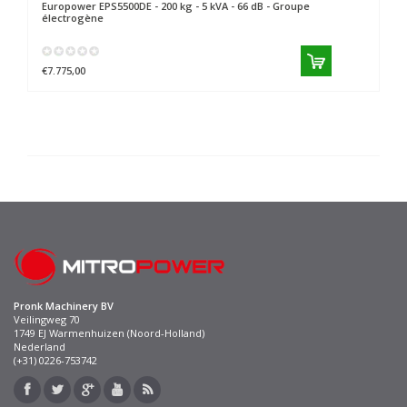
Europower
EPS5500DE - 200 kg - 5 kVA - 66 dB - Groupe
électrogène
€7.775,00
Pronk Machinery BV
Veilingweg 70
1749 EJ Warmenhuizen (Noord-Holland)
Nederland
(+31) 0226-753742