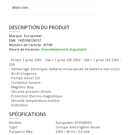
Mots-clés
DESCRIPTION DU PRODUIT
Marque:
Europower
EAN:
7435106126157
Numéro de l'article:
41109
Heure de livraison:
Immédiatement disponible
- Prises: 1 prise 230V - 16A + 1 prise CEE 230V - 16A + 1 prise CEE 230V -
32A
- Démarrage électrique, batterie inclue (acide de batterie non inclu)
- Arrêt d'urgence
- Pompe diesel 12V
- Compteur horaire
- Magnéto-Stop
- Sécurité pression d'huile
- Protection thermo-magnétique
- Sécurité température moteur
- Voltmètre
SPÉCIFICATIONS
Modèle:
Europower EPS5500DE
Type:
Groupe électrogène diesel
Puissance Max.:
230V / 50 Hz / 5,0 kVA