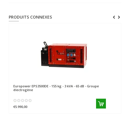
PRODUITS CONNEXES
Europower
EPS3500DE - 155 kg - 3 kVA - 65 dB - Groupe
Eu
électrogène
él
€5.990,00
€9