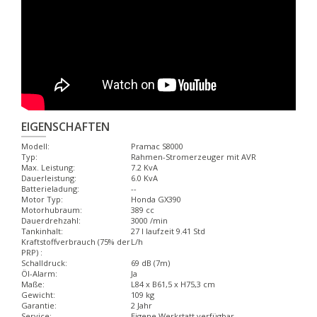
EIGENSCHAFTEN
Modell:
Pramac S8000
Typ:
Rahmen-Stromerzeuger mit AVR
Max. Leistung:
7.2 KvA
Dauerleistung:
6.0 KvA
Batterieladung:
--
Motor Typ:
Honda GX390
Motorhubraum:
389 cc
Dauerdrehzahl:
3000 /min
Tankinhalt:
27 l laufzeit 9.41 Std
Kraftstoffverbrauch (75% der
L/h
PRP) :
Schalldruck:
69 dB (7m)
Öl-Alarm:
Ja
Maße:
L84 x B61,5 x H75,3 cm
Gewicht:
109 kg
Garantie:
2 Jahr
Service:
Eigene Werkstatt verfügbar