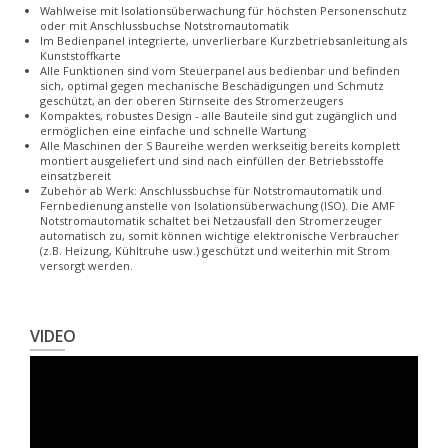
Wahlweise mit Isolationsüberwachung für höchsten Personenschutz
oder mit Anschlussbuchse Notstromautomatik
Im Bedienpanel integrierte, unverlierbare Kurzbetriebsanleitung als
Kunststoffkarte
Alle Funktionen sind vom Steuerpanel aus bedienbar und befinden
sich, optimal gegen mechanische Beschädigungen und Schmutz
geschützt, an der oberen Stirnseite des Stromerzeugers
Kompaktes, robustes Design - alle Bauteile sind gut zugänglich und
ermöglichen eine einfache und schnelle Wartung
Alle Maschinen der S Baureihe werden werkseitig bereits komplett
montiert ausgeliefert und sind nach einfüllen der Betriebsstoffe
einsatzbereit
Zubehör ab Werk: Anschlussbuchse für Notstromautomatik und
Fernbedienung anstelle von Isolationsüberwachung (ISO). Die AMF
Notstromautomatik schaltet bei Netzausfall den Stromerzeuger
automatisch zu, somit können wichtige elektronische Verbraucher
(z.B. Heizung, Kühltruhe usw.) geschützt und weiterhin mit Strom
versorgt werden.
VIDEO