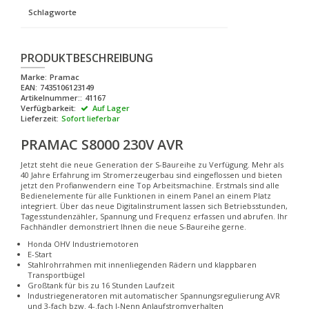
Schlagworte
PRODUKTBESCHREIBUNG
Marke:
Pramac
EAN:
7435106123149
Artikelnummer::
41167
Verfügbarkeit:
Auf Lager
Lieferzeit:
Sofort lieferbar
PRAMAC S8000 230V AVR
Jetzt steht die neue Generation der S-Baureihe zu Verfügung. Mehr als
40 Jahre Erfahrung im Stromerzeugerbau sind eingeflossen und bieten
jetzt den Profianwendern eine Top Arbeitsmachine. Erstmals sind alle
Bedienelemente für alle Funktionen in einem Panel an einem Platz
integriert. Über das neue Digitalinstrument lassen sich Betriebsstunden,
Tagesstundenzähler, Spannung und Frequenz erfassen und abrufen. Ihr
Fachhändler demonstriert Ihnen die neue S-Baureihe gerne.
Honda OHV Industriemotoren
E-Start
Stahlrohrrahmen mit innenliegenden Rädern und klappbaren
Transportbügel
Großtank für bis zu 16 Stunden Laufzeit
Industriegeneratoren mit automatischer Spannungsregulierung AVR
und 3-fach bzw. 4-.fach I-Nenn Anlaufstromverhalten