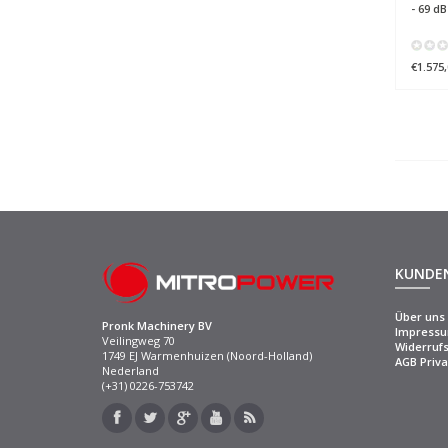
- 69 d
€1.575,
KUNDE
Über uns
Pronk Machinery BV
Impress
Veilingweg 70
Widerrufs
1749 EJ Warmenhuizen (Noord-Holland)
AGB Priva
Nederland
(+31) 0226-753742