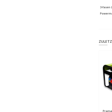
3-fasen
Powerma
ZULETZ
Prama