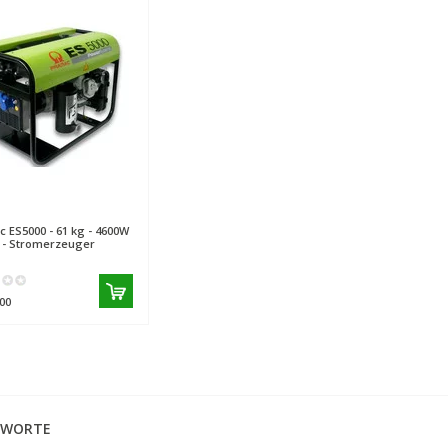
c
ES5000 - 61 kg - 4600W
B - Stromerzeuger
00
GWORTE