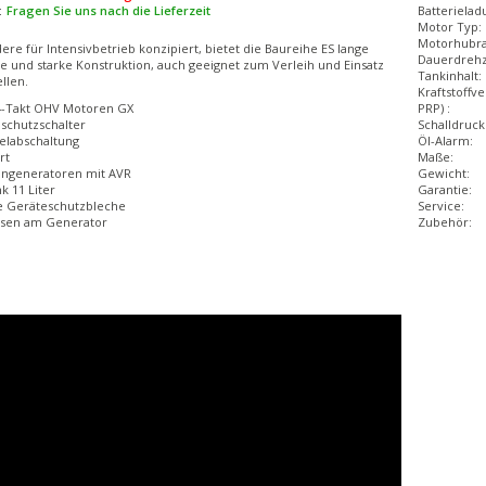
:
Fragen Sie uns nach die Lieferzeit
Batterielad
Motor Typ:
Motorhubr
ere für Intensivbetrieb konzipiert, bietet die Baureihe ES lange
Dauerdrehz
 und starke Konstruktion, auch geeignet zum Verleih und Einsatz
Tankinhalt:
llen.
Kraftstoffv
-Takt OHV Motoren GX
PRP) :
chutzschalter
Schalldruck
labschaltung
Öl-Alarm:
rt
Maße:
ngeneratoren mit AVR
Gewicht:
k 11 Liter
Garantie:
he Geräteschutzbleche
Service:
sen am Generator
Zubehör: