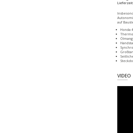
Lieferzeit
Insbesond
Autonomie
auf Bauste
Honda 4
Thermos
Ölmange
Handsta
Synchro
Großtan
Seitlic
Steckdo
VIDEO