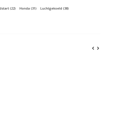
dstart
(22)
Honda
(31)
Luchtgekoeld
(38)