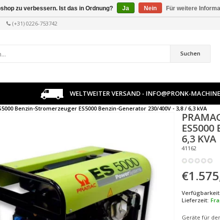
shop zu verbessern. Ist das in Ordnung?
Ja
Nein
Für weitere Inform
(+31) 0226-753742
Suchen
WELTWEITER VERSAND -
INFO@PRONK-MACHINE
S5000 Benzin-Stromerzeuger ES5000 Benzin-Generator 230/400V - 3,8 / 6,3 kVA
PRAMA
ES5000 
6,3 KVA
41162
€1.575
Verfügbarkeit
Lieferzeit:
Fra
Geräte für den