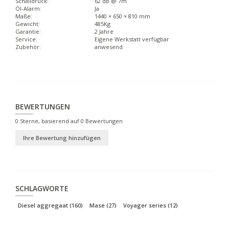
Schalldruck:
62 dB @ 7m
Öl-Alarm:
Ja
Maße:
1440 × 650 × 810 mm
Gewicht:
485Kg
Garantie:
2 Jahre
Service:
Eigene Werkstatt verfügbar
Zubehör:
anwesend
BEWERTUNGEN
0
Sterne, basierend auf
0
Bewertungen
Ihre Bewertung hinzufügen
SCHLAGWORTE
Diesel aggregaat
(160)
Mase
(27)
Voyager series
(12)