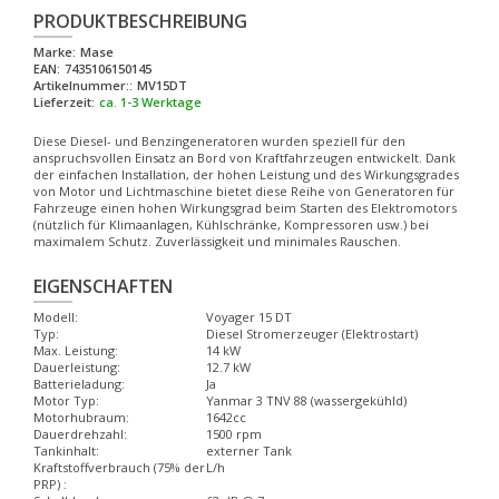
PRODUKTBESCHREIBUNG
Marke:
Mase
EAN:
7435106150145
Artikelnummer::
MV15DT
Lieferzeit:
ca. 1-3 Werktage
Diese Diesel- und Benzingeneratoren wurden speziell für den
anspruchsvollen Einsatz an Bord von Kraftfahrzeugen entwickelt. Dank
der einfachen Installation, der hohen Leistung und des Wirkungsgrades
von Motor und Lichtmaschine bietet diese Reihe von Generatoren für
Fahrzeuge einen hohen Wirkungsgrad beim Starten des Elektromotors
(nützlich für Klimaanlagen, Kühlschränke, Kompressoren usw.) bei
maximalem Schutz. Zuverlässigkeit und minimales Rauschen.
EIGENSCHAFTEN
Modell:
Voyager 15 DT
Typ:
Diesel Stromerzeuger (Elektrostart)
Max. Leistung:
14 kW
Dauerleistung:
12.7 kW
Batterieladung:
Ja
Motor Typ:
Yanmar 3 TNV 88 (wassergekühld)
Motorhubraum:
1642cc
Dauerdrehzahl:
1500 rpm
Tankinhalt:
externer Tank
Kraftstoffverbrauch (75% der
L/h
PRP) :