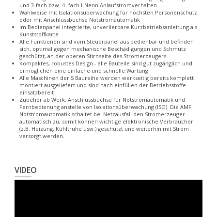
und 3-fach bzw. 4-.fach I-Nenn Anlaufstromverhalten
Wahlweise mit Isolationsüberwachung für höchsten Personenschutz
oder mit Anschlussbuchse Notstromautomatik
Im Bedienpanel integrierte, unverlierbare Kurzbetriebsanleitung als
Kunststoffkarte
Alle Funktionen sind vom Steuerpanel aus bedienbar und befinden
sich, optimal gegen mechanische Beschädigungen und Schmutz
geschützt, an der oberen Stirnseite des Stromerzeugers
Kompaktes, robustes Design - alle Bauteile sind gut zugänglich und
ermöglichen eine einfache und schnelle Wartung
Alle Maschinen der S Baureihe werden werkseitig bereits komplett
montiert ausgeliefert und sind nach einfüllen der Betriebsstoffe
einsatzbereit
Zubehör ab Werk: Anschlussbuchse für Notstromautomatik und
Fernbedienung anstelle von Isolationsüberwachung (ISO). Die AMF
Notstromautomatik schaltet bei Netzausfall den Stromerzeuger
automatisch zu, somit können wichtige elektronische Verbraucher
(z.B. Heizung, Kühltruhe usw.) geschützt und weiterhin mit Strom
versorgt werden.
VIDEO