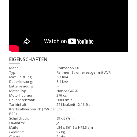
EIGENSCHAFTEN
Modell:
Pramac S5000
Typ:
Rahmen-Stromerzeuger mit AVR
Max. Leistung:
6.3 KvA
Dauerleistung:
5.4 KvA
Batterieladung:
--
Motor Typ:
Honda GX270
Motorhubraum:
270 cc
Dauerdrehzahl:
3000 /min
Tankinhalt:
27 l laufzeit 12.16 Std
Kraftstoffverbrauch (75% der
L/h
PRP) :
Schalldruck:
69 dB (7m)
Öl-Alarm:
Ja
Maße:
L84 x B61,5 x H75,3 cm
Gewicht:
97 kg
Garantie:
2 Jahr