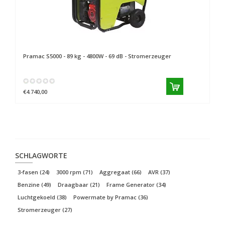
Pramac
S5000 - 89 kg - 4800W - 69 dB - Stromerzeuger
€4.740,00
SCHLAGWORTE
3-fasen
(24)
3000 rpm
(71)
Aggregaat
(66)
AVR
(37)
Benzine
(49)
Draagbaar
(21)
Frame Generator
(34)
Luchtgekoeld
(38)
Powermate by Pramac
(36)
Stromerzeuger
(27)