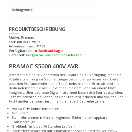
Schlagworte
PRODUKTBESCHREIBUNG
Marke:
Pramac
EAN:
8018539079154
Artikelnummer::
41169
Verfügbarkeit:
Nicht auf Lager
Lieferzeit:
Fragen Sie uns nach die Lieferzeit
PRAMAC S5000 400V AVR
Jetzt steht die neue Generation der S-Baureihe zu Verfügung. Mehr als
40 Jahre Erfahrung im Stromerzeugerbau sind eingeflossen und bieten
jetzt den Profianwendern eine Top Arbeitsmachine. Erstmals sind alle
Bedienelemente für alle Funktionen in einem Panel an einem Platz
integriert. Über das neue Digitalinstrument lassen sich Betriebsstunden,
Tagesstundenzähler, Spannung und Frequenz erfassen und abrufen. Ihr
Fachhändler demonstriert Ihnen die neue S-Baureihe gerne.
Honda OHV Industriemotoren
Mit E-Start
Stahlrohrrahmen mit innenliegenden Rädern und klappbaren
Transportbügel
Großtank für bis zu 16 Stunden Laufzeit
Industriegeneratoren mit automatischer Spannungsregulierung AVR