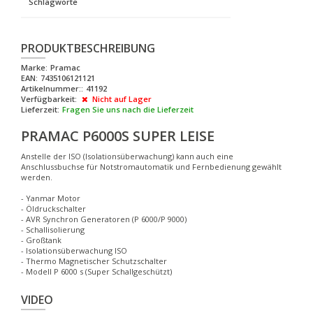
Schlagworte
PRODUKTBESCHREIBUNG
Marke:
Pramac
EAN:
7435106121121
Artikelnummer::
41192
Verfügbarkeit:
Nicht auf Lager
Lieferzeit:
Fragen Sie uns nach die Lieferzeit
PRAMAC P6000S SUPER LEISE
Anstelle der ISO (Isolationsüberwachung) kann auch eine
Anschlussbuchse für Notstromautomatik und Fernbedienung gewählt
werden.
- Yanmar Motor
- Öldruckschalter
- AVR Synchron Generatoren (P 6000/P 9000)
- Schallisolierung
- Großtank
- Isolationsüberwachung ISO
- Thermo Magnetischer Schutzschalter
- Modell P 6000 s (Super Schallgeschützt)
VIDEO