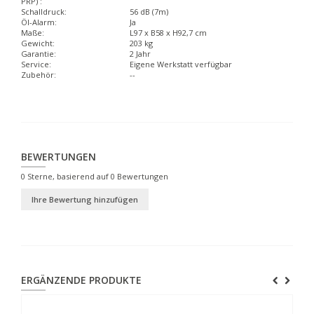
PRP) :
Schalldruck:
56 dB (7m)
Öl-Alarm:
Ja
Maße:
L97 x B58 x H92,7 cm
Gewicht:
203 kg
Garantie:
2 Jahr
Service:
Eigene Werkstatt verfügbar
Zubehör:
--
BEWERTUNGEN
0
Sterne, basierend auf
0
Bewertungen
Ihre Bewertung hinzufügen
ERGÄNZENDE PRODUKTE