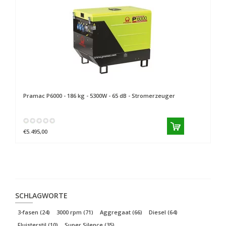
Pramac
P6000 - 186 kg - 5300W - 65 dB - Stromerzeuger
P
23
€5.495,00
€7
SCHLAGWORTE
3-fasen
(24)
3000 rpm
(71)
Aggregaat
(66)
Diesel
(64)
Fluisterstil
(10)
Super Silence
(35)