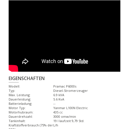
EIGENSCHAFTEN
Modell:
Pramac P6000s
Typ:
Diesel-Stromerzeuger
Max. Leistung:
6.9 kVA
Dauerleistung:
5.6 KvA
Batterieladung:
--
Motor Typ:
Yanmar L100N Electric
Motorhubraum:
435 cc
Dauerdrehzahl:
3000 omw/min
Tankinhalt:
19 l laufzeit 9,79 Std.
Kraftstoffverbrauch (75% der
L/h