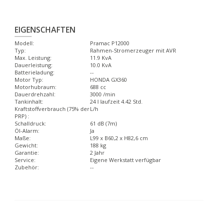
EIGENSCHAFTEN
Modell:
Pramac P12000
Typ:
Rahmen-Stromerzeuger mit AVR
Max. Leistung:
11.9 KvA
Dauerleistung:
10.0 KvA
Batterieladung:
--
Motor Typ:
HONDA GX360
Motorhubraum:
688 cc
Dauerdrehzahl:
3000 /min
Tankinhalt:
24 l laufzeit 4.42 Std.
Kraftstoffverbrauch (75% der
L/h
PRP) :
Schalldruck:
61 dB (7m)
Öl-Alarm:
Ja
Maße:
L99 x B60,2 x H82,6 cm
Gewicht:
188 kg
Garantie:
2 Jahr
Service:
Eigene Werkstatt verfügbar
Zubehör:
--