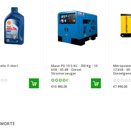
elix (1 liter)
Mase
PD 10 S-KL - 350 Kg - 10
Mitropowe
kVA - 65 dB - Diesel
12 kVA - 60 
Stromerzeuger
Dieselgene
€10.490,00
€7.990,00
GWORTE