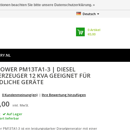
ationen beachten Sie bitte unsere Datenschutzerklärung. »
Deutsch
0
Artikel
€0,00
RY.NL
POWER
PM13TA1-3 | DIESEL
RZEUGER 12 KVA GEEIGNET FÜR
DLICHE GERÄTE
0 Kundenmeinung(en)
|
Ihre Bewertung hinzufügen
,00
inkl. MwSt.
:
Auf Lager
ort lieferbar
 PM13TA1-3 ist ein leistungsstarker Dieselgenerator mit einer