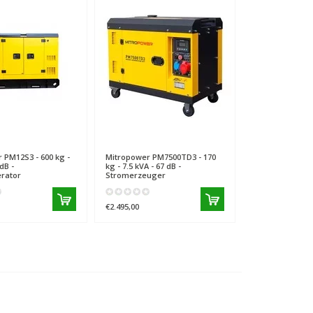
r
PM12S3 - 600 kg -
Mitropower
PM7500TD3 - 170
Mitropower
PM7
dB -
kg - 7.5 kVA - 67 dB -
- 6.5 kVA - 67 dB
rator
Stromerzeuger
Stromerzeuge
€2.495,00
€2.495,00