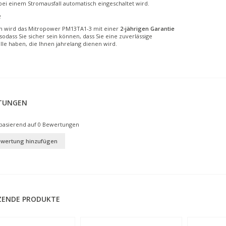
bei einem Stromausfall automatisch eingeschaltet wird.
e
ch wird das Mitropower PM13TA1-3 mit einer
2-jährigen Garantie
 sodass Sie sicher sein können, dass Sie eine zuverlässige
le haben, die Ihnen jahrelang dienen wird.
TUNGEN
basierend auf
0
Bewertungen
ewertung hinzufügen
ZENDE PRODUKTE