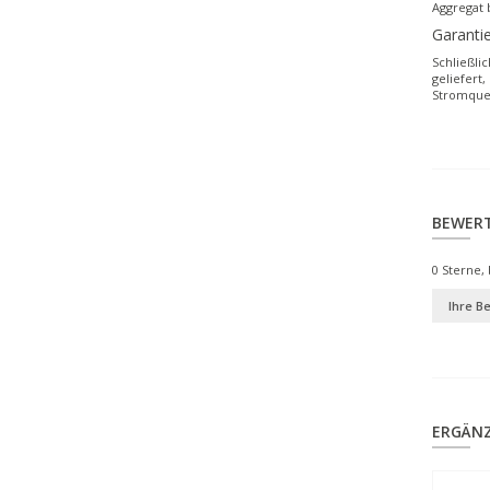
Aggregat 
Garanti
Schließli
geliefert,
Stromquel
BEWER
0
Sterne, 
Ihre B
ERGÄN