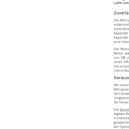
Lieferzeit
Zuverlä
Das Mitro
entwickel
zuverläss
Kapazität
Kapazität 
eine Viel
Der Moto
Motor, wa
von 749 c
einen eff
mit einem
Litern/St
Geräus
Mit eine
Mitropowe
den Einsa
Umgebunge
Sie benach
Die
Strom
digitale 
Funktione
gewährlei
die Optio