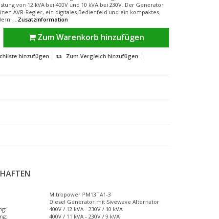
stung von 12 kVA bei 400V und 10 kVA bei 230V. Der Generator
inen AVR-Regler, ein digitales Bedienfeld und ein kompaktes
rn. ...
Zusatzinformation
Zum Warenkorb hinzufügen
hliste hinzufügen
Zum Vergleich hinzufügen
CHAFTEN
Mitropower PM13TA1-3
Diesel Generator mit Sivewave Alternator
ng:
400V / 12 kVA - 230V / 10 kVA
ng:
400V / 11 kVA - 230V / 9 kVA