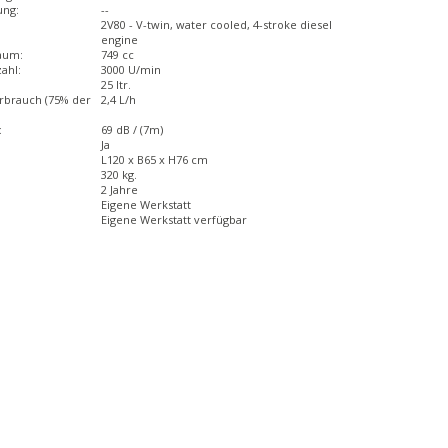
ung:
--
2V80 - V-twin, water cooled, 4-stroke diesel
engine
aum:
749 cc
ahl:
3000 U/min
25 ltr.
erbrauch (75% der
2,4 L/h
:
69 dB / (7m)
Ja
L120 x B65 x H76 cm
320 kg.
2 Jahre
Eigene Werkstatt
Eigene Werkstatt verfügbar