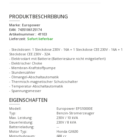
PRODUKTBESCHREIBUNG
Marke:
Europower
EAN:
7435106125174
Artikelnummer::
41103
Lieferzeit:
Sofort lieferbar
- Steckdosen: 1 Steckdose 230V - 16A + 1 Steckdose CEE 230V - 16A + 1
Steckdose CEE 230V - 32A
- Elektrostart mit Batterie (Batteriesäure nicht mitgeliefert)
- Elektrischer Choke
- Membran-Kraftstoffpumpe
- Stundenzähler
- Ölmangel-Abschaltautomatik
- Thermisch-magnetischer Schutzschalter
- Temperatur-Abschaltautomatik
- Spannungsmesser
EIGENSCHAFTEN
Modell:
Europower EPS10000E
Typ:
Benzin-Stromerzeuger
Max. Leistung:
230V / 10 kVA
Dauerleistung:
230V / 8 kVA
Batterieladung:
--
Motor Typ:
Honda GX630
Motorhubraum:
688 cc