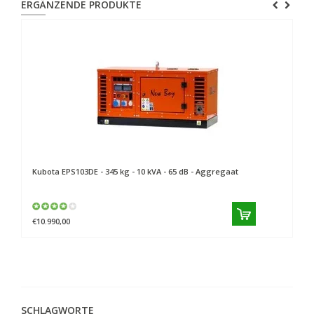
ERGÄNZENDE PRODUKTE
Kubota
EPS103DE - 345 kg - 10 kVA - 65 dB - Aggregaat
P
€10.990,00
€1
SCHLAGWORTE