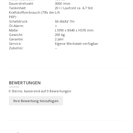
Dauerdrehzahl:
3000 /min
Tankinhalt:
20 l / Laufzeit ca. 4,7 Std
Kraftstoffverbrauch (75% der
L/h
PRP) :
Schalldruck:
66 db(A)/ 7m
Öl-Alarm:
+
Maße:
L1090 x B640 x H570 mm
Gewicht:
200 kg.
Garantie:
2 Jahr
Service:
Eigene Werkstatt verfügbar
Zubehör:
--
BEWERTUNGEN
0
Sterne, basierend auf
0
Bewertungen
Ihre Bewertung hinzufügen