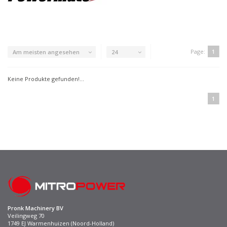
Page:
1
Am meisten angesehen
24
Keine Produkte gefunden!...
1
Pronk Machinery BV
Veilingweg 70
1749 EJ Warmenhuizen (Noord-Holland)