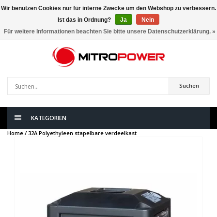
Wir benutzen Cookies nur für interne Zwecke um den Webshop zu verbessern.
Ist das in Ordnung?
Ja
Nein
0
artikel
Für weitere Informationen beachten Sie bitte unsere Datenschutzerklärung. »
Suchen
KATEGORIEN
Home /
32A Polyethyleen stapelbare verdeelkast