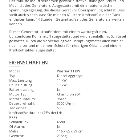
Der robuste Industrierahmen gewährleistet vollständigen Schutz und
Mobilität des Generators. Ausgestattet mit einer automatischen
Spannungsregelung, die dieses Gerät vor Überspannung schützt. Dies
stellt auch sicher, dass Sie mit den 60 Litern Kraftstoff, die der Tank
enthalten kann, 14 Stunden Gesamtlaufzeit des Generators erwarten
können.
Dieser Generator ist außerdem mit einem wartungsfreien,
bürstenlosen Kohlenstoff ausgestattet und wird ebenfalls mit Schlüssel
gestartet. Durch die Verwendung von Dämpfungsmaterialien wird er
noch leiser und mit einem Schutz für niedrigen Ölstand und einem
Kraftstoffzähler ausgestattet.
EIGENSCHAFTEN
Modell:
Warrior 11 kW
Typ:
Diesel Aggregat
Max. Leistung:
11 kW
Dauerleistung:
10 kW
Batterieladung:
Ja
Motor Typ:
Champion 954
Motorhubraum:
954cc
Dauerdrehzahl:
3000 U/min
Tankinhalt:
50L
Kraftstoffverbrauch (75% der
L/h
PRP) :
Schalldruck:
65dB
Öl-Alarm:
Ja
Maße:
116 x 65 x 89 cm
Gewicht:
295Kg