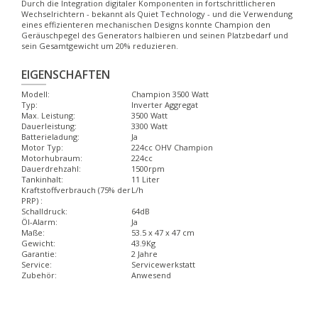
Durch die Integration digitaler Komponenten in fortschrittlicheren
Wechselrichtern - bekannt als Quiet Technology - und die Verwendung
eines effizienteren mechanischen Designs konnte Champion den
Geräuschpegel des Generators halbieren und seinen Platzbedarf und
sein Gesamtgewicht um 20% reduzieren.
EIGENSCHAFTEN
Modell:
Champion 3500 Watt
Typ:
Inverter Aggregat
Max. Leistung:
3500 Watt
Dauerleistung:
3300 Watt
Batterieladung:
Ja
Motor Typ:
224cc OHV Champion
Motorhubraum:
224cc
Dauerdrehzahl:
1500rpm
Tankinhalt:
11 Liter
Kraftstoffverbrauch (75% der
L/h
PRP) :
Schalldruck:
64dB
Öl-Alarm:
Ja
Maße:
53.5 x 47 x 47 cm
Gewicht:
43.9Kg
Garantie:
2 Jahre
Service:
Servicewerkstatt
Zubehör:
Anwesend